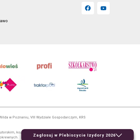
prawo
 Wilda w Poznaniu, VIII Wydziale Gospodarczym, KRS
utorskim, kopiowanie i dalsze rozpowszechnianie treści
Zagłosuj w Plebiscycie Izydory 2026
 pokrewnych.