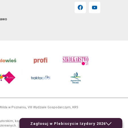
prawo
 Wilda w Poznaniu, VIII Wydziale Gospodarczym, KRS
utorskim, kopiowanie i dalsze rozpowszechnianie treści
Zagłosuj w Plebiscycie Izydory 2026
 pokrewnych.