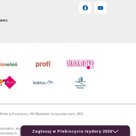
prawo
 Wilda w Poznaniu, VIII Wydziale Gospodarczym, KRS
utorskim, kopiowanie i dalsze rozpowszechnianie treści
Zagłosuj w Plebiscycie Izydory 2026
 pokrewnych.