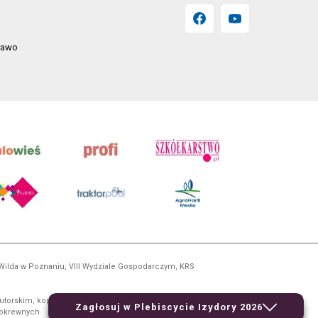
prawo
 Wilda w Poznaniu, VIII Wydziale Gospodarczym, KRS
utorskim, kopiowanie i dalsze rozpowszechnianie treści
Zagłosuj w Plebiscycie Izydory 2026
 pokrewnych.