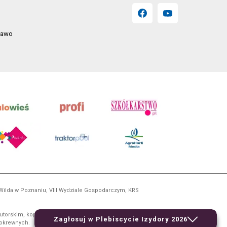
prawo
 Wilda w Poznaniu, VIII Wydziale Gospodarczym, KRS
utorskim, kopiowanie i dalsze rozpowszechnianie treści
Zagłosuj w Plebiscycie Izydory 2026
 pokrewnych.