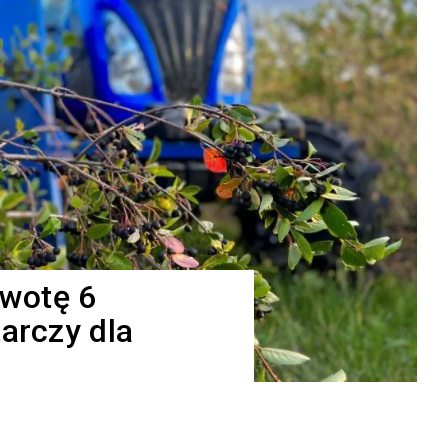
kwotę 6
tarczy dla