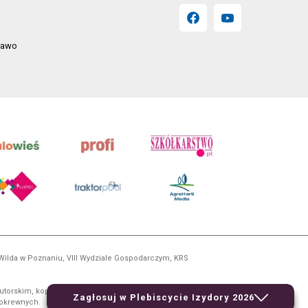
prawo
 Wilda w Poznaniu, VIII Wydziale Gospodarczym, KRS
utorskim, kopiowanie i dalsze rozpowszechnianie treści
Zagłosuj w Plebiscycie Izydory 2026
 pokrewnych.